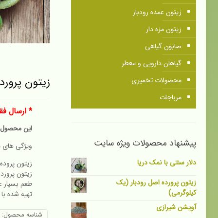
زیتون عمده رودبار
زیتون مزه دار
صابون گیاهی
گیاهان دارویی و معطر
زیتون پرورد
محصولات تخمیری
مرباجات
* ارسال فق
این محصول ف
پیشنهاد محصولات ویژه سایت
ویژگی های 
دلار سنتی با نمک دریا
زیتون پروده 
زیتون پرورده
زیتون پرورده اصل رودبار (یک
طعم بسیار ع
کیلوگرمی)
تهیه شده با
آویشن شیرازی
شناسه محصول:
3