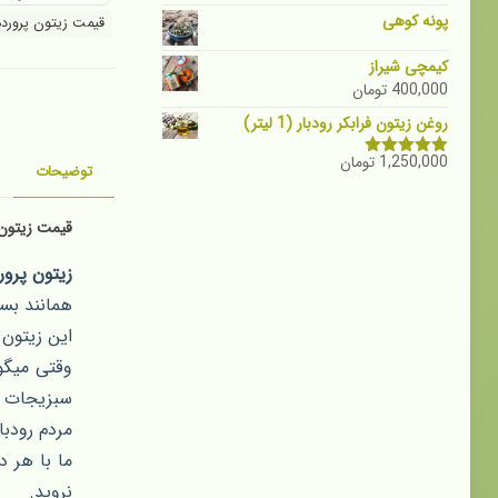
پونه کوهی
قیمت زیتون پرورده 
کیمچی شیراز
400,000
تومان
روغن زیتون فرابکر رودبار (1 لیتر)
1,250,000
تومان
نمره
5.00
توضیحات
از 5
قیمت زیتون 
زیتون پرور
همانند بس
این زیتون 
وقتی میگوی
سبزیجات م
مردم رودبا
ما با هر 
نروید.