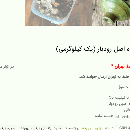
ه اصل رودبار (یک کیلوگرمی)
ط تهران *
در انبار 
قط به تهران ارسال خواهد شد.
محصول
با کیفیت بالا
 اصیل رودبار
الی
 زیتون بی هسته ساده
دسته:
زیتون پرورده
برچسب:
GRN-
خرید اینترنتی زیتون پرورده
خرید زیتو