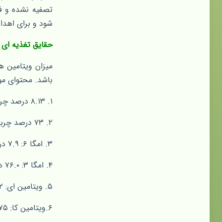
تصفیه نشده و ف
شود و برای اهدا
حقایق تغذیه ای ر
میزان ویتامین ه
باشد. محتوای مواد مغذی موجود در ۰۰
۱. ۸.۱۳ درصد چربی اشباع
۲. ۷۳ درصد چربی تک اشباع نشده (که عمدتاً اولئیک اسید است.)
۳. امگا ۶: ۷.۹ درصد
۴. امگا ۳: ۷۶.۰ درصد
۵. ویتامین ای: ۷۲ درصد نیاز روزانه
۶.ویتامین کا: ۷۵ درصد نیاز روزانه