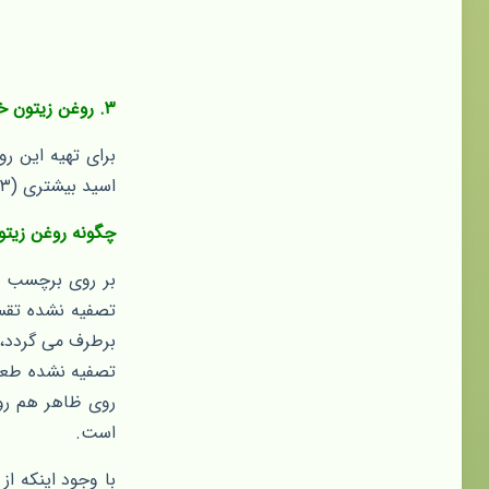
۳. روغن زیتون خالص یا روغن زیتون معمولی:
برای تهیه این ر
اسید بیشتری (۳-۴ درصد) دارد و برای اهداف پخت و پز مناسب می باشد.
چگونه روغن زیتو
بر روی برچسب رو
تصفیه نشده تقس
برطرف می گردد، 
تصفیه نشده طعم 
روی ظاهر هم روغ
است.
با وجود اینکه ا