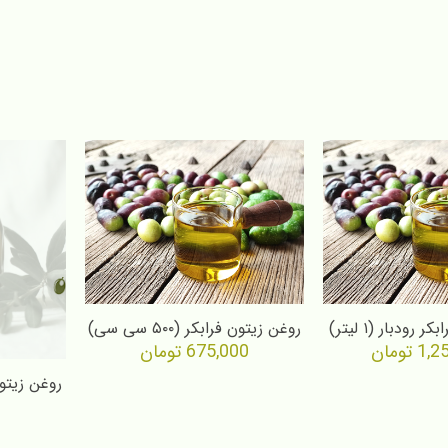
رودبار (۱ لیتر)
روغن زیتون فرابکر (۵۰۰ سی سی)
1,2
تومان
675,000
تومان