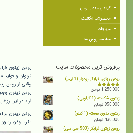
گیاهان معطر بومی
محصولات ارگانیک
مرباجات
مقایسه روغن ها
پرفروش ترین محصولات سایت
روغن زیتون فرا
فراوان و فواید 
روغن زیتون فرابکر رودبار (1 لیتر)
وقتی از روغن زی
1,250,000
تومان
نمره
5.00
روغن زیتون وجود
از 5
زیتون شکسته (1 کیلویی)
آزاد در این روغن
350,000
تومان
روغن زیتون بر ا
زیتون بدون هسته (1 کیلو)
430,000
تومان
بکر، روغن زیتون
روغن زیتون فرابکر (500 سی سی)