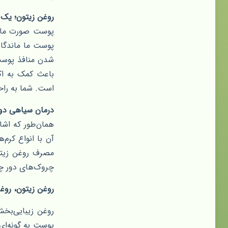
روغن زیتون؛ یک 
پوست صورت ما ر
پوست ما ماندگار
شدن منافذ پوست 
باعث کمک به اک
است. شما به راحت
درمان سیاهی دور
همان‌طور که اشا
آن با انواع کرم‌
مصرف روغن زیتو
چروک‌های دور چش
روغن زیتون، رو
روغن زیبایی‌بخش
پوست به گونه‌ای