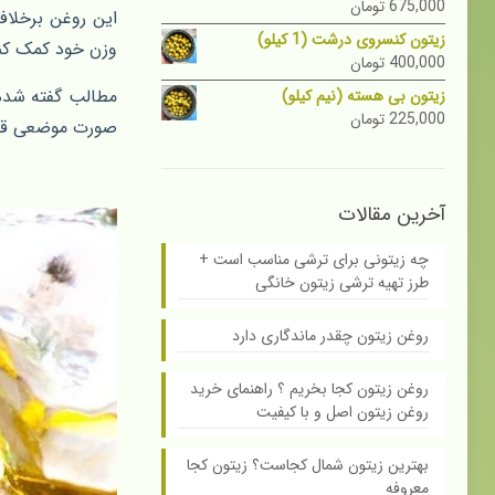
675,000
تومان
این روغن برخلا
زیتون کنسروی درشت (1 کیلو)
وزن خود کمک کنن
400,000
تومان
مطالب گفته شده
زیتون بی هسته (نیم کیلو)
225,000
تومان
صورت موضعی قابل استفاده اس
آخرین مقالات
چه زیتونی برای ترشی مناسب است +
طرز تهیه ترشی زیتون خانگی
روغن زیتون چقدر ماندگاری دارد
روغن زیتون کجا بخریم ؟ راهنمای خرید
روغن زیتون اصل و با کیفیت
بهترین زیتون شمال کجاست؟ زیتون کجا
معروفه