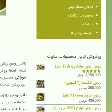
گیاهان معطر بومی
محصولات ارگانیک
مرباجات
مقایسه روغن ها
پرفروش ترین محصولات سایت
تاثیر روغن زیتو
روغن زیتون فرابکر رودبار (1 لیتر)
کنیم، قطعا روغن
1,250,000
تومان
خوراکی محسوب م
نمره
5.00
از 5
زیتون شکسته (1 کیلویی)
این روغن است.ب
350,000
تومان
تاثیر روغن زیتون
زیتون بدون هسته (1 کیلو)
430,000
تومان
استفاده از روغن
روغن زیتون فرابکر (500 سی سی)
محافظت خواهد کر