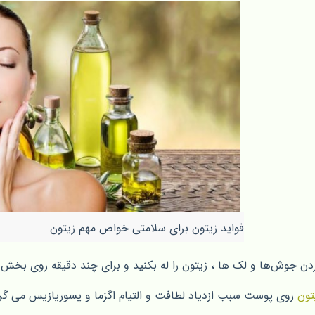
فواید زیتون برای سلامتی خواص مهم زیتون
دن جوش‌ها و لک ها ، زیتون را له بکنید و برای چند دقیقه روی بخش 
تون
روی پوست‌ سبب ازدیاد لطافت و التیام اگزما و پسوریازیس می گر