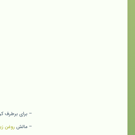
– برای برطرف کر
– مالش
روغن زی