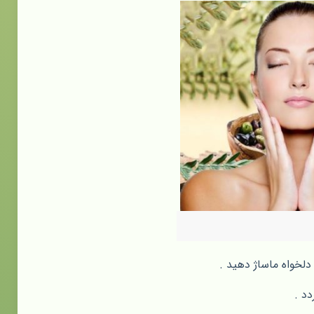
دلخواه ماساژ دهید .
دد .