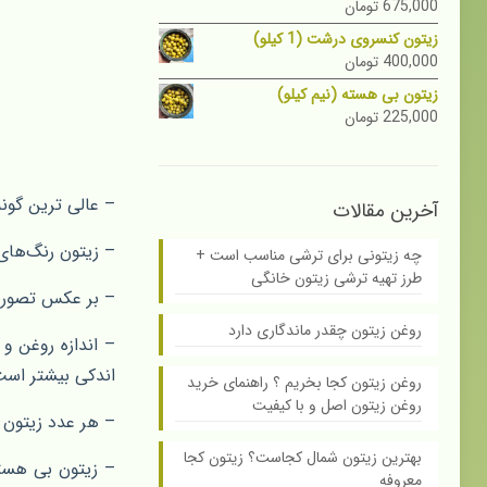
675,000
تومان
زیتون کنسروی درشت (1 کیلو)
400,000
تومان
زیتون بی هسته (نیم کیلو)
225,000
تومان
– عالی ترین گونه
آخرین مقالات
– زیتون رنگ‌های 
چه زیتونی برای ترشی مناسب است +
طرز تهیه ترشی زیتون خانگی
– بر عکس تصور ب
روغن زیتون چقدر ماندگاری دارد
– اندازه روغن و 
اندکی بیشتر است
روغن زیتون کجا بخریم ؟ راهنمای خرید
روغن زیتون اصل و با کیفیت
– هر عدد زیتون سیاه‌ ۷ کالری و هر عدد زیتون سبز ۵ ک
بهترین زیتون شمال کجاست؟ زیتون کجا
– زیتون بی هسته‌
معروفه