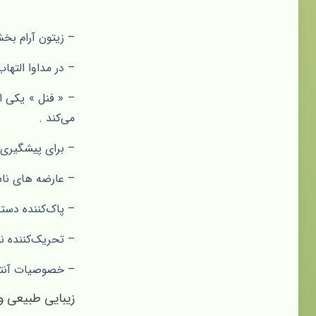
– زیتون آرام بخ
– در مداوا التها
– « فنل » یکی از
می‌کند .
– برای پیشگیری و
– عارضه های ناشی
– پاک‌کننده دستگ
– تحریک‌کننده ن
– خصوصیات آنتی‌
زیبایی طبیعی‌ و