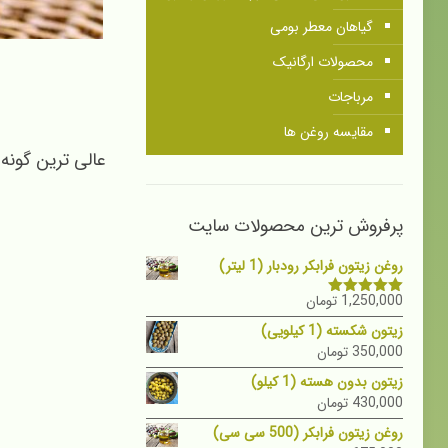
گیاهان معطر بومی
محصولات ارگانیک
مرباجات
مقایسه روغن ها
عالی ترین گونه
پرفروش ترین محصولات سایت
روغن زیتون فرابکر رودبار (1 لیتر)
1,250,000
تومان
نمره
5.00
از 5
زیتون شکسته (1 کیلویی)
350,000
تومان
زیتون بدون هسته (1 کیلو)
430,000
تومان
روغن زیتون فرابکر (500 سی سی)