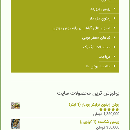
زیتون پرورده
زیتون مزه دار
صابون های گیاهی بر پایه روغن زیتون
گیاهان معطر بومی
محصولات ارگانیک
مرباجات
مقایسه روغن ها
پرفروش ترین محصولات سایت
روغن زیتون فرابکر رودبار (1 لیتر)
1,250,000
تومان
نمره
5.00
از 5
زیتون شکسته (1 کیلویی)
350,000
تومان