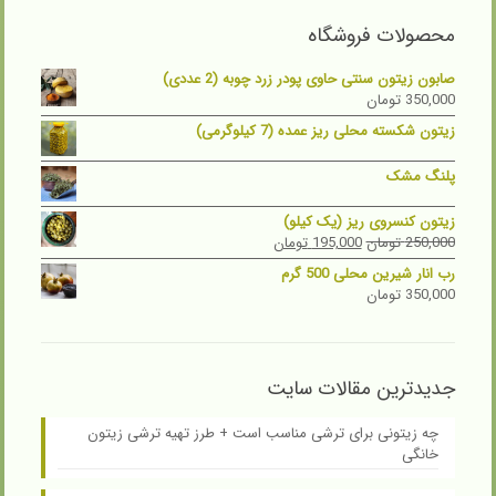
محصولات فروشگاه
صابون زیتون سنتی حاوی پودر زرد چوبه (2 عددی)
350,000
تومان
زیتون شکسته محلی ریز عمده (7 کیلوگرمی)
پلنگ مشک
زیتون کنسروی ریز (یک کیلو)
Current
Original
250,000
تومان
195,000
تومان
price
price
رب انار شیرین محلی 500 گرم
is:
was:
350,000
تومان
250,000 تومان.
195,000 تومان.
جدیدترین مقالات سایت
چه زیتونی برای ترشی مناسب است + طرز تهیه ترشی زیتون
خانگی