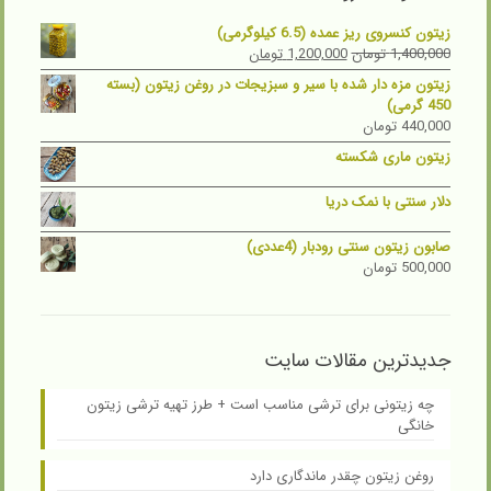
زیتون کنسروی ریز عمده (6.5 کیلوگرمی)
Current
Original
1,400,000
تومان
1,200,000
تومان
price
price
زیتون مزه دار شده با سیر و سبزیجات در روغن زیتون (بسته
is:
was:
450 گرمی)
1,400,000 تومان.
1,200,000 تومان.
440,000
تومان
زیتون ماری شکسته
دلار سنتی با نمک دریا
صابون زیتون سنتی رودبار (4عددی)
500,000
تومان
جدیدترین مقالات سایت
چه زیتونی برای ترشی مناسب است + طرز تهیه ترشی زیتون
خانگی
روغن زیتون چقدر ماندگاری دارد